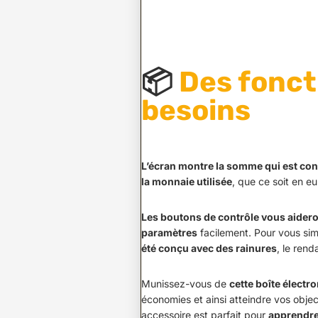
📦
Des fonct
besoins
L’écran montre la somme qui est co
la monnaie utilisée
, que ce soit en eur
Les boutons de contrôle vous aidero
paramètres
facilement. Pour vous simp
été conçu avec des rainures
, le rend
Munissez-vous de
cette boîte électr
économies et ainsi atteindre vos objecti
accessoire est parfait pour
apprendre