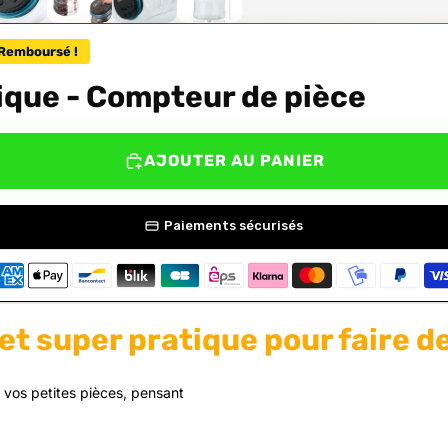
Remboursé !
nique - Compteur de pièce
AJOUTER AU PANIER
Paiements sécurisés
et super pratique pour faire d
r vos petites pièces, pensant