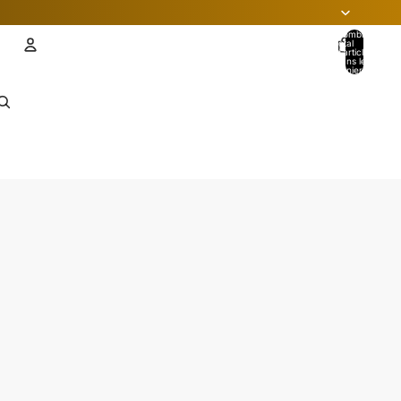
Nombre
total
d’articles
dans le
panier: 0
Compte
AUTRES OPTIONS DE CONNEXION
Commandes
Profil