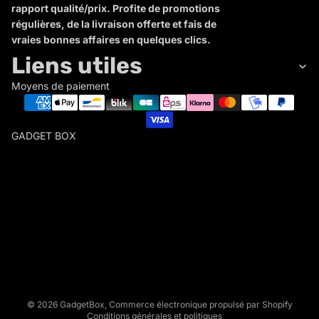
rapport qualité/prix. Profite de promotions
régulières, de la livraison offerte et fais de
vraies bonnes affaires en quelques clics.
Liens utiles
Moyens de paiement
GADGET BOX
G
A
D
Politique de remboursement
G
Politique de confidentialité
E
Conditions d’utilisation
T
Politique d’expédition
B
Conditions générales de vente
O
X
Mentions légales
© 2026
GadgetBox
,
Commerce électronique propulsé par Shopify
Conditions générales et politiques