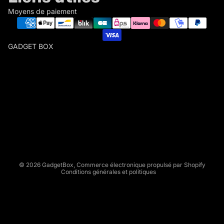
Moyens de paiement
GADGET BOX
G
A
D
Politique de remboursement
G
Politique de confidentialité
E
Conditions d’utilisation
T
Politique d’expédition
B
Conditions générales de vente
O
X
Mentions légales
© 2026
GadgetBox
,
Commerce électronique propulsé par Shopify
Conditions générales et politiques