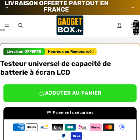
LIVRAISON OFFERTE PARTOUT EN
FRANCE
Nombr
total
d’artic
dans l
panier:
Livraison OFFERTE
Heureux ou Remboursé !
Testeur universel de capacité de
batterie à écran LCD
AJOUTER AU PANIER
Paiements sécurisés