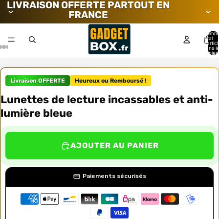
LIVRAISON OFFERTE PARTOUT EN
FRANCE
Nombr
total
d’artic
dans l
panier:
Livraison OFFERTE
Heureux ou Remboursé !
Lunettes de lecture incassables et anti-
lumière bleue
AJOUTER AU PANIER
Paiements sécurisés