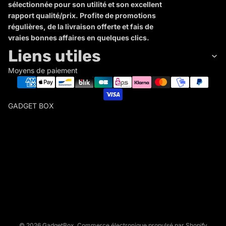
sélectionnée pour son utilité et son excellent
rapport qualité/prix. Profite de promotions
régulières, de la livraison offerte et fais de
vraies bonnes affaires en quelques clics.
Liens utiles
Moyens de paiement
GADGET BOX
G
A
D
Politique de remboursement
G
Politique de confidentialité
E
Conditions d’utilisation
T
Politique d’expédition
B
Conditions générales de vente
O
X
Mentions légales
© 2026
GadgetBox
,
Commerce électronique propulsé par Shopify