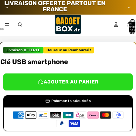
LIVRAISON OFFERTE PARTOUT EN
FRANCE
Nombr
total
d’artic
dans l
panier:
Livraison OFFERTE
Heureux ou Remboursé !
Clé USB smartphone
AJOUTER AU PANIER
Paiements sécurisés