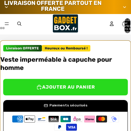
LIVRAISON OFFERTE PARTOUT EN
FRANCE
Nombr
total
d’artic
dans l
panier:
Livraison OFFERTE
Heureux ou Remboursé !
Veste imperméable à capuche pour
homme
AJOUTER AU PANIER
Paiements sécurisés