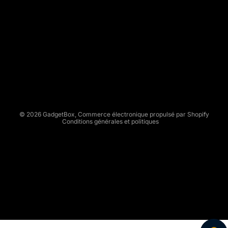
G
A
D
Politique de remboursement
G
Politique de confidentialité
E
Conditions d’utilisation
T
Politique d’expédition
B
Conditions générales de vente
O
X
Mentions légales
© 2026
GadgetBox
,
Commerce électronique propulsé par Shopify
Conditions générales et politiques