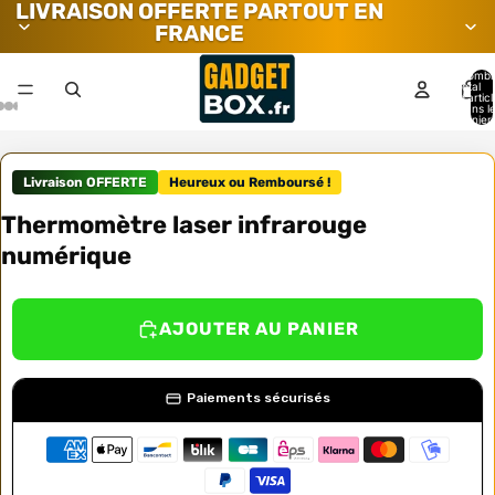
LIVRAISON OFFERTE PARTOUT EN
FRANCE
Nombr
total
d’artic
dans l
panier:
Livraison OFFERTE
Heureux ou Remboursé !
Thermomètre laser infrarouge
numérique
AJOUTER AU PANIER
Paiements sécurisés