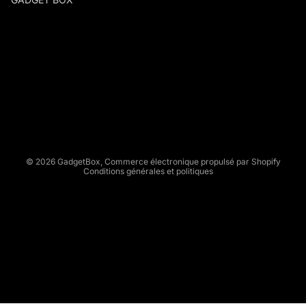
G
A
D
Politique de remboursement
G
Politique de confidentialité
E
Conditions d’utilisation
T
Politique d’expédition
B
Conditions générales de vente
O
X
Mentions légales
© 2026
GadgetBox
,
Commerce électronique propulsé par Shopify
Conditions générales et politiques