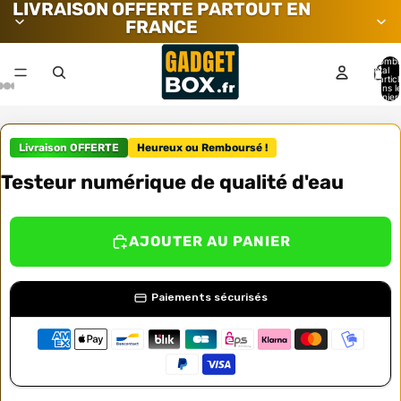
LIVRAISON OFFERTE PARTOUT EN
FRANCE
Nombr
total
d’artic
dans l
panier:
Livraison OFFERTE
Heureux ou Remboursé !
Testeur numérique de qualité d'eau
AJOUTER AU PANIER
Paiements sécurisés