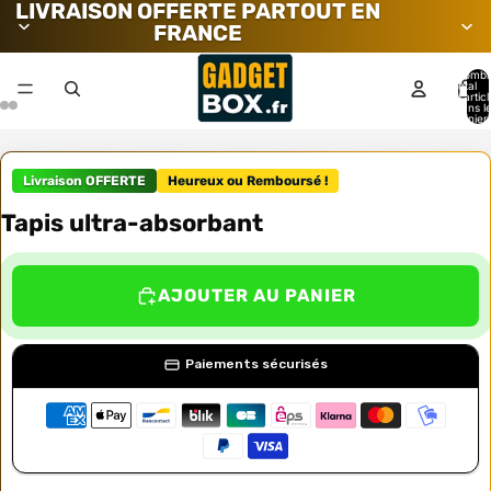
LIVRAISON OFFERTE PARTOUT EN
FRANCE
Nombr
total
d’artic
dans l
panier:
Livraison OFFERTE
Heureux ou Remboursé !
Tapis ultra-absorbant
AJOUTER AU PANIER
Paiements sécurisés