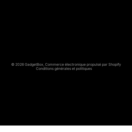
G
A
D
Politique de remboursement
G
Politique de confidentialité
E
Conditions d’utilisation
T
Politique d’expédition
B
Conditions générales de vente
O
X
Mentions légales
© 2026
GadgetBox
,
Commerce électronique propulsé par Shopify
Conditions générales et politiques