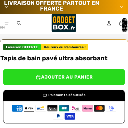
LIVRAISON OFFERTE PARTOUT EN
FRANCE
Nombr
total
d’artic
dans l
panier:
Livraison OFFERTE
Heureux ou Remboursé !
Tapis de bain pavé ultra absorbant
AJOUTER AU PANIER
Paiements sécurisés