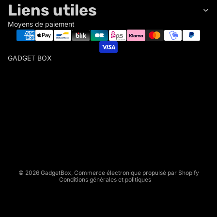
Liens utiles
Moyens de paiement
GADGET BOX
G
A
D
Politique de remboursement
G
Politique de confidentialité
E
Conditions d’utilisation
T
Politique d’expédition
B
Conditions générales de vente
O
X
Mentions légales
© 2026
GadgetBox
,
Commerce électronique propulsé par Shopify
Conditions générales et politiques