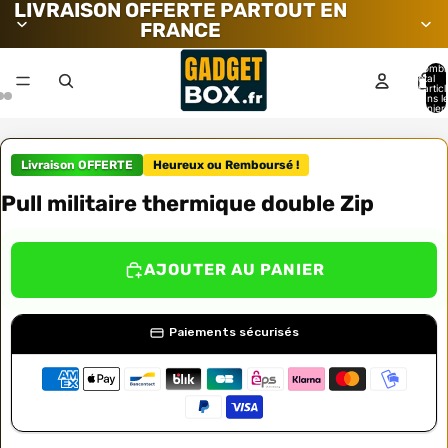
LIVRAISON OFFERTE PARTOUT EN
FRANCE
Nombr
total
d’artic
dans l
panier:
Livraison OFFERTE
Heureux ou Remboursé !
Pull militaire thermique double Zip
AJOUTER AU PANIER
Paiements sécurisés