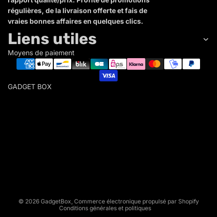
régulières, de la livraison offerte et fais de
vraies bonnes affaires en quelques clics.
Liens utiles
Moyens de paiement
GADGET BOX
G
A
D
Politique de remboursement
G
Politique de confidentialité
E
Conditions d’utilisation
T
Politique d’expédition
B
Conditions générales de vente
O
X
Mentions légales
© 2026
GadgetBox
,
Commerce électronique propulsé par Shopify
Conditions générales et politiques