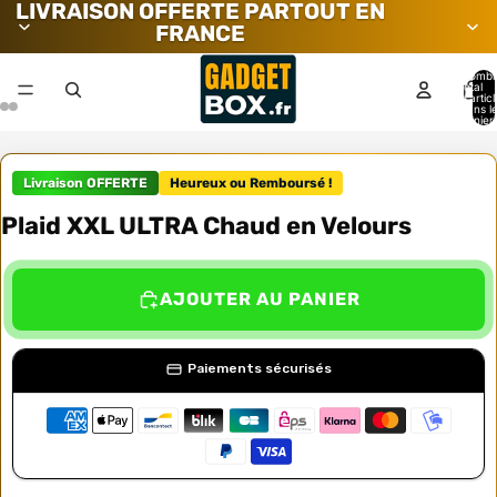
LIVRAISON OFFERTE PARTOUT EN
FRANCE
Nombr
total
d’artic
dans l
panier:
Livraison OFFERTE
Heureux ou Remboursé !
Plaid XXL ULTRA Chaud en Velours
AJOUTER AU PANIER
Paiements sécurisés