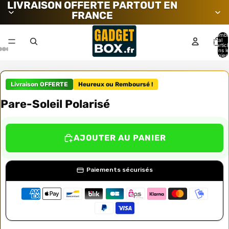
LIVRAISON OFFERTE PARTOUT EN
FRANCE
Nombr
total
d’artic
dans l
panier:
Livraison OFFERTE
Heureux ou Remboursé !
Pare-Soleil Polarisé
AJOUTER AU PANIER
Paiements sécurisés