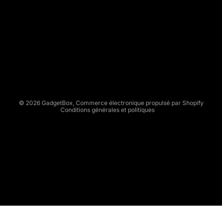
A
D
Politique de remboursement
G
Politique de confidentialité
E
Conditions d’utilisation
T
Politique d’expédition
B
Conditions générales de vente
O
X
Mentions légales
© 2026
GadgetBox
,
Commerce électronique propulsé par Shopify
Conditions générales et politiques