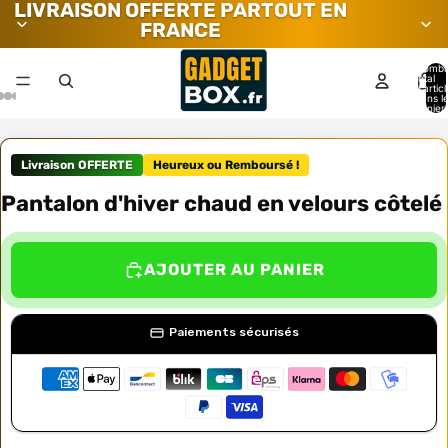
LIVRAISON OFFERTE PARTOUT EN
FRANCE
Nombr
total
d’artic
dans l
panier:
Livraison OFFERTE
Heureux ou Remboursé !
Pantalon d'hiver chaud en velours côtelé
AJOUTER AU PANIER
Paiements sécurisés