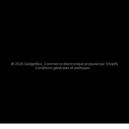
G
A
D
Politique de remboursement
G
Politique de confidentialité
E
Conditions d’utilisation
T
Politique d’expédition
B
Conditions générales de vente
O
X
Mentions légales
© 2026
GadgetBox
,
Commerce électronique propulsé par Shopify
Conditions générales et politiques