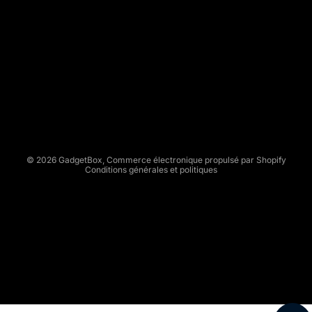
G
A
D
Politique de remboursement
G
Politique de confidentialité
E
Conditions d’utilisation
T
Politique d’expédition
B
Conditions générales de vente
O
X
Mentions légales
© 2026
GadgetBox
,
Commerce électronique propulsé par Shopify
Conditions générales et politiques