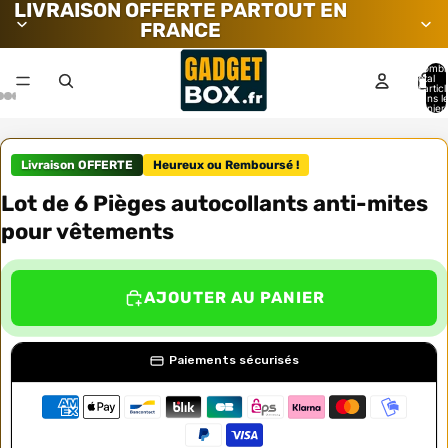
LIVRAISON OFFERTE PARTOUT EN
FRANCE
Nombr
total
d’artic
dans l
panier:
Livraison OFFERTE
Heureux ou Remboursé !
Lot de 6 Pièges autocollants anti-mites
pour vêtements
AJOUTER AU PANIER
Paiements sécurisés