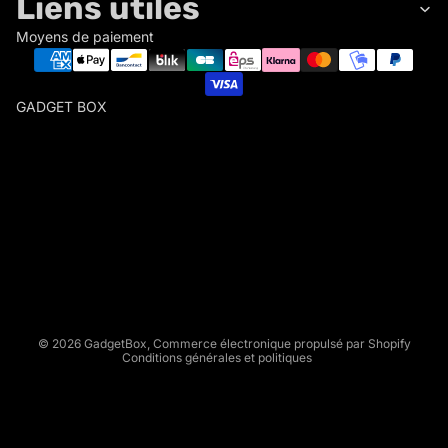
Liens utiles
Moyens de paiement
GADGET BOX
G
A
D
Politique de remboursement
G
Politique de confidentialité
E
Conditions d’utilisation
T
Politique d’expédition
B
Conditions générales de vente
O
X
Mentions légales
© 2026
GadgetBox
,
Commerce électronique propulsé par Shopify
Conditions générales et politiques