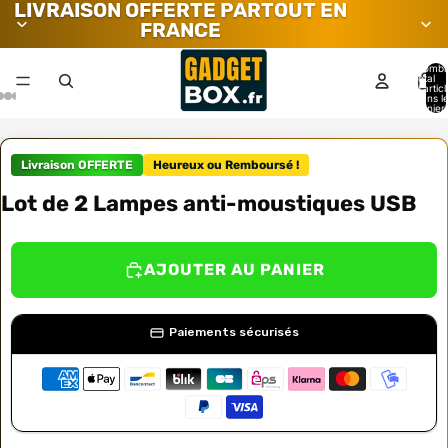
LIVRAISON OFFERTE PARTOUT EN
FRANCE
Nombr
total
d’artic
dans l
panier:
Livraison OFFERTE
Heureux ou Remboursé !
Lot de 2 Lampes anti-moustiques USB
AJOUTER AU PANIER
Paiements sécurisés