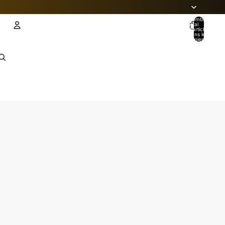
Nombre
total
d’articles
dans le
panier: 0
Compte
AUTRES OPTIONS DE CONNEXION
Commandes
Profil