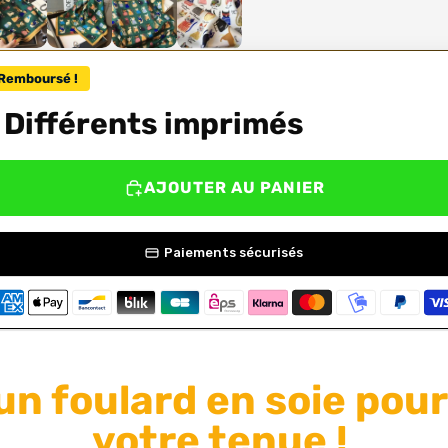
Remboursé !
- Différents imprimés
AJOUTER AU PANIER
Paiements sécurisés
un foulard en soie pou
votre tenue !