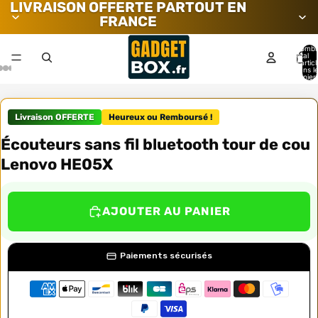
LIVRAISON OFFERTE PARTOUT EN
FRANCE
Nombr
total
d’artic
dans l
panier:
Livraison OFFERTE
Heureux ou Remboursé !
Écouteurs sans fil bluetooth tour de cou
Lenovo HE05X
AJOUTER AU PANIER
Paiements sécurisés