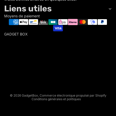
Liens utiles
Moyens de paiement
GADGET BOX
G
A
D
Politique de remboursement
G
Politique de confidentialité
E
Conditions d’utilisation
T
Politique d’expédition
B
Conditions générales de vente
O
X
Mentions légales
© 2026
GadgetBox
,
Commerce électronique propulsé par Shopify
Conditions générales et politiques