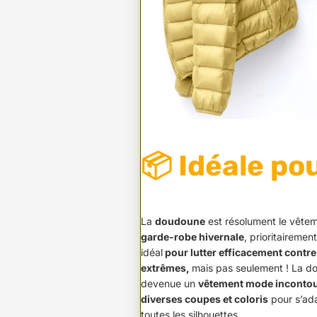
📦 Idéale po
La
doudoune
est résolument le vêtem
garde-robe hivernale
, prioritairemen
idéal
pour lutter efficacement contre
extrêmes,
mais pas seulement ! La 
devenue un
vêtement mode inconto
diverses coupes et coloris
pour s’ada
toutes les silhouettes.