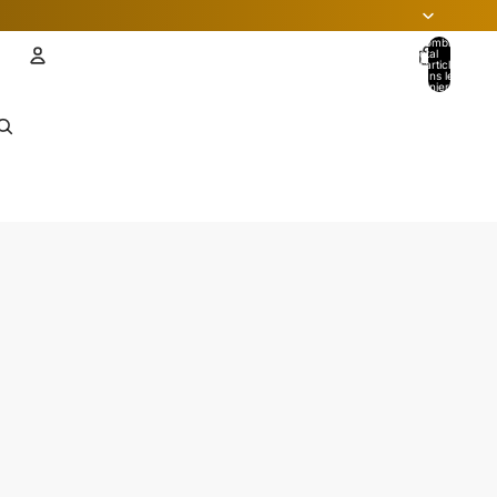
Nombre
total
d’articles
dans le
panier: 0
Compte
AUTRES OPTIONS DE CONNEXION
Commandes
Profil