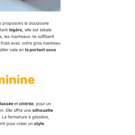
us proposons la doudoune
étant
légère,
elle est idéale
ds, les manteaux ne suffisent
z froid avec votre gros manteau
llier cela en
la portant sous
minine
elassée
et
cintrée
, pour un
en.
Elle offre une
silhouette
.
La fermeture à glissière,
ent pour créer un
style