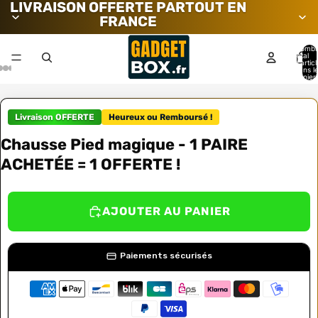
LIVRAISON OFFERTE PARTOUT EN
FRANCE
Nombr
total
d’artic
dans l
panier:
Livraison OFFERTE
Heureux ou Remboursé !
Chausse Pied magique - 1 PAIRE
ACHETÉE = 1 OFFERTE !
AJOUTER AU PANIER
Paiements sécurisés