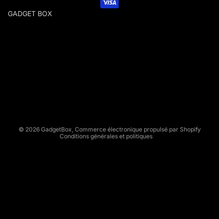
GADGET BOX
G
A
D
Politique de remboursement
G
Politique de confidentialité
E
Conditions d’utilisation
T
Politique d’expédition
B
Conditions générales de vente
O
X
Mentions légales
© 2026
GadgetBox
,
Commerce électronique propulsé par Shopify
Conditions générales et politiques