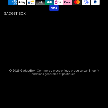
GADGET BOX
G
A
D
Politique de remboursement
G
Politique de confidentialité
E
Conditions d’utilisation
T
Politique d’expédition
B
Conditions générales de vente
O
X
Mentions légales
© 2026
GadgetBox
,
Commerce électronique propulsé par Shopify
Conditions générales et politiques