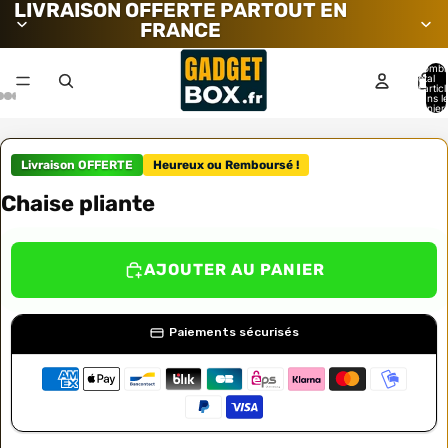
LIVRAISON OFFERTE PARTOUT EN
FRANCE
Nombr
total
d’artic
dans l
panier:
Livraison OFFERTE
Heureux ou Remboursé !
Chaise pliante
AJOUTER AU PANIER
Paiements sécurisés