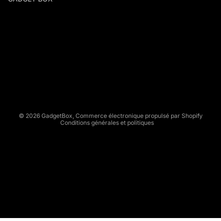
G
A
D
Politique de remboursement
G
Politique de confidentialité
E
Conditions d’utilisation
T
Politique d’expédition
B
Conditions générales de vente
O
X
Mentions légales
© 2026
GadgetBox
,
Commerce électronique propulsé par Shopify
Conditions générales et politiques