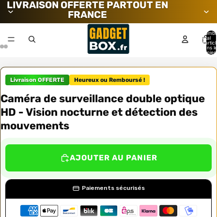
LIVRAISON OFFERTE PARTOUT EN
FRANCE
Nombr
total
d’artic
dans l
panier:
Livraison OFFERTE
Heureux ou Remboursé !
Caméra de surveillance double optique
HD - Vision nocturne et détection des
mouvements
AJOUTER AU PANIER
Paiements sécurisés