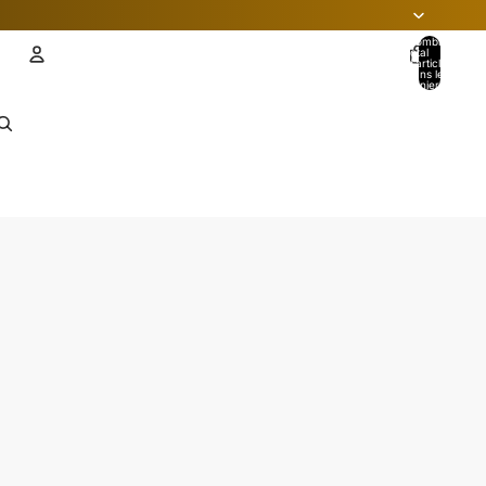
Nombre
total
d’articles
dans le
panier: 0
Compte
AUTRES OPTIONS DE CONNEXION
Commandes
Profil