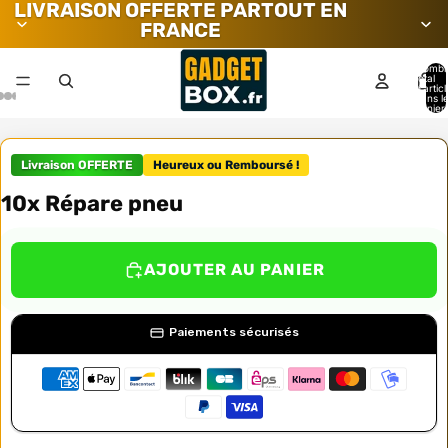
LIVRAISON OFFERTE PARTOUT EN
FRANCE
Nombr
total
d’artic
dans l
panier:
Livraison OFFERTE
Heureux ou Remboursé !
10x Répare pneu
AJOUTER AU PANIER
Paiements sécurisés