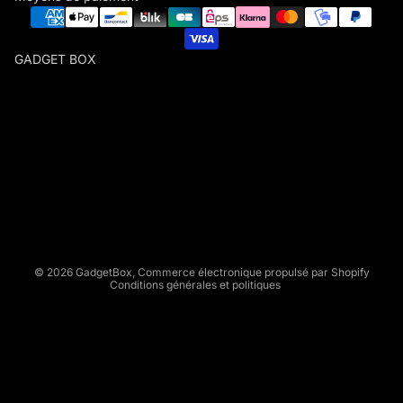
GADGET BOX
G
A
D
Politique de remboursement
G
Politique de confidentialité
E
Conditions d’utilisation
T
Politique d’expédition
B
Conditions générales de vente
O
X
Mentions légales
© 2026
GadgetBox
,
Commerce électronique propulsé par Shopify
Conditions générales et politiques