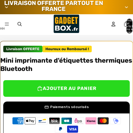
LIVRAISON OFFERTE PARTOUT EN
FRANCE
Nombr
total
d’artic
dans l
panier:
Livraison OFFERTE
Heureux ou Remboursé !
Mini imprimante d'étiquettes thermiques
Bluetooth
AJOUTER AU PANIER
Paiements sécurisés